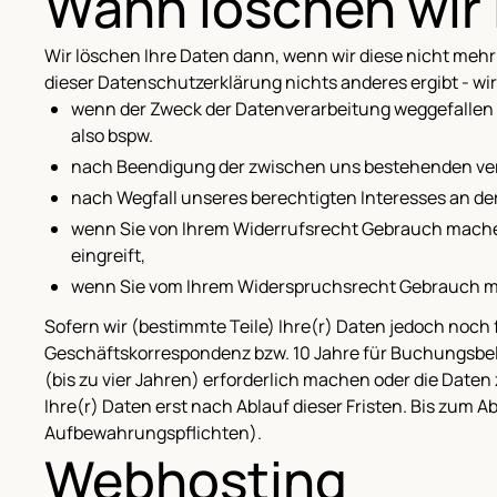
Wann löschen wir 
Wir löschen Ihre Daten dann, wenn wir diese nicht meh
dieser Datenschutzerklärung nichts anderes ergibt - wir
wenn der Zweck der Datenverarbeitung weggefallen 
also bspw.
nach Beendigung der zwischen uns bestehenden vertr
nach Wegfall unseres berechtigten Interesses an der 
wenn Sie von Ihrem Widerrufsrecht Gebrauch machen u
eingreift,
wenn Sie vom Ihrem Widerspruchsrecht Gebrauch 
Sofern wir (bestimmte Teile) Ihre(r) Daten jedoch noch
Geschäftskorrespondenz bzw. 10 Jahre für Buchungsbe
(bis zu vier Jahren) erforderlich machen oder die Date
Ihre(r) Daten erst nach Ablauf dieser Fristen. Bis zum A
Aufbewahrungspflichten).
Webhosting