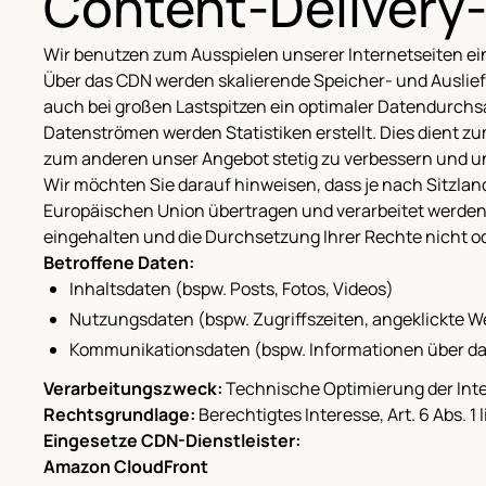
Content-Delivery
Wir benutzen zum Ausspielen unserer Internetseiten ein
Über das CDN werden skalierende Speicher- und Auslief
auch bei großen Lastspitzen ein optimaler Datendurchsa
Datenströmen werden Statistiken erstellt. Dies dient z
zum anderen unser Angebot stetig zu verbessern und uns
Wir möchten Sie darauf hinweisen, dass je nach Sitzla
Europäischen Union übertragen und verarbeitet werden 
eingehalten und die Durchsetzung Ihrer Rechte nicht o
Betroffene Daten:
Inhaltsdaten (bspw. Posts, Fotos, Videos)
Nutzungsdaten (bspw. Zugriffszeiten, angeklickte W
Kommunikationsdaten (bspw. Informationen über das
Verarbeitungszweck:
Technische Optimierung der Inte
Rechtsgrundlage:
Berechtigtes Interesse, Art. 6 Abs. 1 
Eingesetze CDN-Dienstleister:
Amazon CloudFront